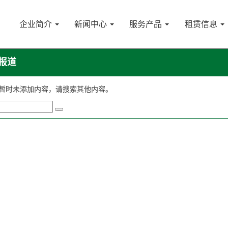
企业简介
新闻中心
服务产品
租赁信息
报道
暂时未添加内容，请搜索其他内容。
搜
索