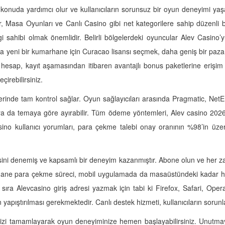
ü konuda yardımcı olur ve kullanıcıların sorunsuz bir oyun deneyimi ya
lar, Masa Oyunları ve Canlı Casino gibi net kategorilere sahip düzenli
lgi sahibi olmak önemlidir. Belirli bölgelerdeki oyuncular Alev Casin
nda yeni bir kumarhane için Curacao lisansı seçmek, daha geniş bir pazara
esap, kayıt aşamasından itibaren avantajlı bonus paketlerine erişim k
çirebilirsiniz.
rinde tam kontrol sağlar. Oyun sağlayıcıları arasında Pragmatic, NetEnt
a ya da temaya göre ayırabilir. Tüm ödeme yöntemleri, Alev casino 2026’
asino kullanıcı yorumları, para çekme talebi onay oranının %98’in üze
itesini denemiş ve kapsamlı bir deneyim kazanmıştır. Abone olun ve her
hane para çekme süreci, mobil uygulamada da masaüstündeki kadar hızlı
ıra Alevcasino giriş adresi yazmak için tabi ki Firefox, Safari, Oper
yapıştırılması gerekmektedir. Canlı destek hizmeti, kullanıcıların sorunla
zi tamamlayarak oyun deneyiminize hemen başlayabilirsiniz. Unutmayın