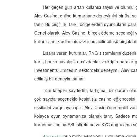
Her geçen gün artan kullanıcı sayısı ve olumlu g
Alev Casino, online kumarhane deneyimini bir üst sevi
tanır. Bu çeşitlilik, farklı bölgelerden oyuncuların par
Genel olarak, Alev Casino, birçok ödeme seçeneği ve hı
kullanıcılar ilk adımı biraz zor bulabilir çünkü birçok
Lisans veren kurumlar, RNG sistemlerini düzenli ol
kartı, banka havalesi, e-cüzdanlar ve kripto paralar 
Investments Limited’in sektördeki deneyimi, Alev casi
edilmiş bir deneyim sunar.
Tüm talepler kaydedilir, tartışmalı bir durum olma
çok sayıda seçenekle kesintisiz casino eğlencesini ga
eksilerini vurgulayacağız. Alev Casino’nun mobil vers
kolayca oyun oynamanıza olanak tanır. Sadece mobil
korunması adına SSL şifreleme ve KYC doğrulama süre
‘nun mobil versiyonu, uygulama kurulu
Alev casino