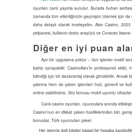
oyunları canlı yayınla sunulur. Burada buharı serbes
zamanda tüm etkinliğinizin geçmişini izlemek için de uy
daha detaylı olarak inceleyelim. Alev Casino, 2023 
yelpazesi, kullanıcı dostu arayüzü ve Curacao lisansı
Diğer en iyi puan ala
Ayrı bir uygulama yoktur – tüm işlevler mobil taray
bahis oynayabilir. CasinoAlev’in profesyonel ekibi, 
bilindiği için bir dezavantaj olarak görülebilir. Anc
yatırma hem de çekim işlemleri hızlı, güvenli ve kul
online olabilirsiniz. Söz konusu mobil uyumlu cihazlar
Canlı casino oyunları, oyunculara anında etkileşim
Casino’nun en dikkat çeken özelliklerinden biri, geni
bonuslar, Türk oyuncuları çeker.
Her işlemle ilgili bilgiler kişisel bir hesaba kaydedi