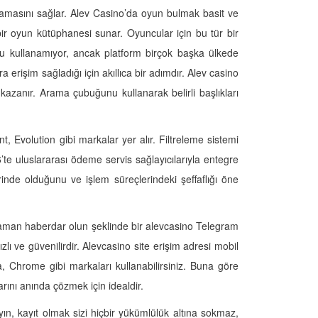
şamasını sağlar. Alev Casino’da oyun bulmak basit ve
 bir oyun kütüphanesi sunar. Oyuncular için bu tür bir
o’yu kullanamıyor, ancak platform birçok başka ülkede
 erişim sağladığı için akıllıca bir adımdır. Alev casino
azanır. Arama çubuğunu kullanarak belirli başlıkları
, Evolution gibi markalar yer alır. Filtreleme sistemi
te uluslararası ödeme servis sağlayıcılarıyla entegre
rinde olduğunu ve işlem süreçlerindeki şeffaflığı öne
 zaman haberdar olun şeklinde bir alevcasino Telegram
 ve güvenilirdir. Alevcasino site erişim adresi mobil
a, Chrome gibi markaları kullanabilirsiniz. Buna göre
rını anında çözmek için idealdir.
, kayıt olmak sizi hiçbir yükümlülük altına sokmaz,