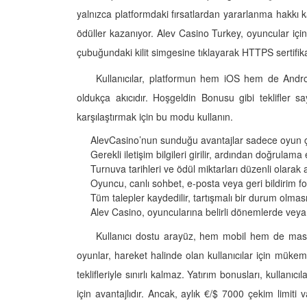
yalnızca platformdaki fırsatlardan yararlanma hakkı ka
ödüller kazanıyor. Alev Casino Turkey, oyuncular içi
çubuğundaki kilit simgesine tıklayarak HTTPS sertifikas
Kullanıcılar, platformun hem iOS hem de Android
oldukça akıcıdır. Hoşgeldin Bonusu gibi teklifler sa
karşılaştırmak için bu modu kullanın.
AlevCasino’nun sunduğu avantajlar sadece oyun çeşit
Gerekli iletişim bilgileri girilir, ardından doğrulam
Turnuva tarihleri ve ödül miktarları düzenli olarak
Oyuncu, canlı sohbet, e-posta veya geri bildirim for
Tüm talepler kaydedilir, tartışmalı bir durum olması 
Alev Casino, oyuncularına belirli dönemlerde veya 
Kullanıcı dostu arayüz, hem mobil hem de masaüstü
oyunlar, hareket halinde olan kullanıcılar için mükem
teklifleriyle sınırlı kalmaz. Yatırım bonusları, kullanı
için avantajlıdır. Ancak, aylık €/$ 7000 çekim limiti v