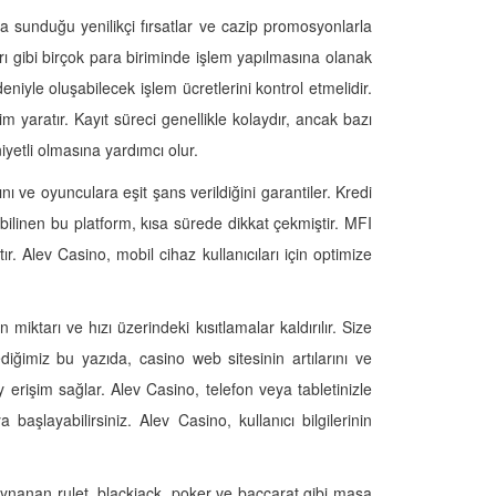
na sunduğu yenilikçi fırsatlar ve cazip promosyonlarla
rı gibi birçok para biriminde işlem yapılmasına olanak
deniyle oluşabilecek işlem ücretlerini kontrol etmelidir.
m yaratır. Kayıt süreci genellikle kolaydır, ancak bazı
iyetli olmasına yardımcı olur.
ı ve oyunculara eşit şans verildiğini garantiler. Kredi
bilinen bu platform, kısa sürede dikkat çekmiştir. MFI
. Alev Casino, mobil cihaz kullanıcıları için optimize
miktarı ve hızı üzerindeki kısıtlamalar kaldırılır. Size
ediğimiz bu yazıda, casino web sitesinin artılarını ve
 erişim sağlar. Alev Casino, telefon veya tabletinizle
layabilirsiniz. Alev Casino, kullanıcı bilgilerinin
ynanan rulet, blackjack, poker ve baccarat gibi masa