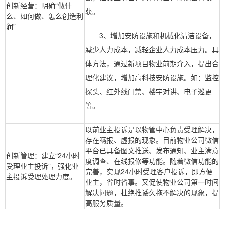
创新经营：明确“做什
获。
么、如何做、怎么创造利
润”
3、增加安防设施和机械化清洁设备，
减少人力成本，减轻企业人力成本压力。具
体方法，通过新项目物业前期介入，提出合
理化建议，增加高科技安防设施。如：监控
探头、红外线门禁、楼宇对讲、电子巡更
等。
以前业主投诉是以物管中心负责受理解决，
存在瞒报、虚报的现象。目前物业公司微信
平台已具备图文推送、发布通知、业主满意
创新管理：建立“24小时
度调查、在线报修等功能。随着微信功能的
受理业主投诉”，强化业
完善，实现24小时受理客户投诉，即方便
主投诉受理处理力度。
业主，省时省事。又促使物业公司第一时间
解决问题，杜绝推诿久拖不解决的现象，提
高服务质量。