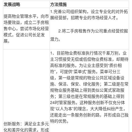
发展战略
方法措施
1.完善公司组织架构，设立专业化的对外拓
提高物业管理水平，向市
展经营部，招聘专业的市场经营人才。
场要效益，成立二手房租
售中心，尝试市场化经营
2.将二手房租售作为公司重点经营挖掘
模式，促进公司长足发
潜力。
展。
1、目前物业费标准执行情况千差万别，业
主习惯接受无偿或低偿物业费标准，却期待
高标准的服务。为让业主感受到“质价相
符”，可提供“菜单式”服务。菜单可分三
级，第一级是常规的物业公共区域设备设
施、保洁、保安、绿化服务；第二级是在常
规物业服务基础上得到类似公寓式家政服
务；第三级也是在常规服务的基础上得到
24时管家服务。这种服务创新不仅充分体
现“以人为本”的理念，大大降低纠纷产生，
还能走出一条服务创新的路，并形成自己独
特的优势。
创新服务：满足业主多元
化和差异化的需求，形成